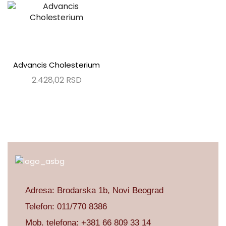
Advancis Cholesterium
2.428,02
RSD
Adresa: Brodarska 1b, Novi Beograd
Telefon:
011/770 8386
Mob. telefona:
+381 66 809 33 14