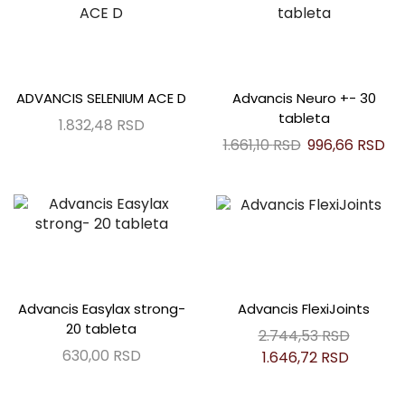
ADVANCIS SELENIUM ACE D
Advancis Neuro +- 30
tableta
1.832,48
RSD
1.661,10
RSD
996,66
RSD
Advancis Easylax strong-
Advancis FlexiJoints
20 tableta
2.744,53
RSD
630,00
RSD
1.646,72
RSD