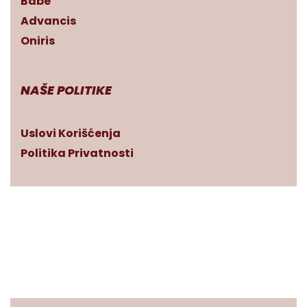
Babe
Advancis
Oniris
NAŠE POLITIKE
Uslovi Korišćenja
Politika Privatnosti