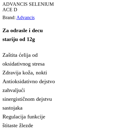
ADVANCIS SELENIUM
ACE D
Brand:
Advancis
Za odrasle i decu
stariju od 12g
Zaštita ćelija od
oksidativnog stresa
Zdravija koža, nokti
Antioksidativno dejstvo
zahvaljući
sinergističnom dejstvu
sastojaka
Regulacija funkcije
štitaste žlezde