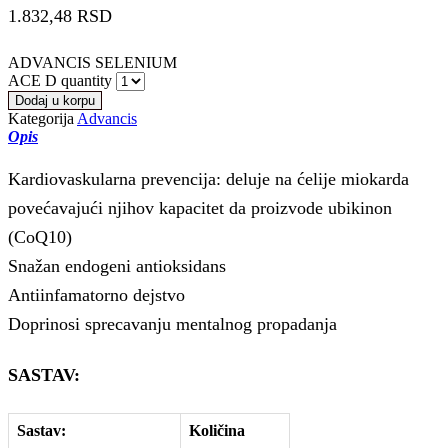
1.832,48
RSD
ADVANCIS SELENIUM
ACE D quantity
Dodaj u korpu
Kategorija
Advancis
Opis
Kardiovaskularna prevencija: deluje na ćelije miokarda
povećavajući njihov kapacitet da proizvode ubikinon
(CoQ10)
Snažan endogeni antioksidans
Antiinfamatorno dejstvo
Doprinosi sprecavanju mentalnog propadanja
SASTAV:
Sastav:
Količina