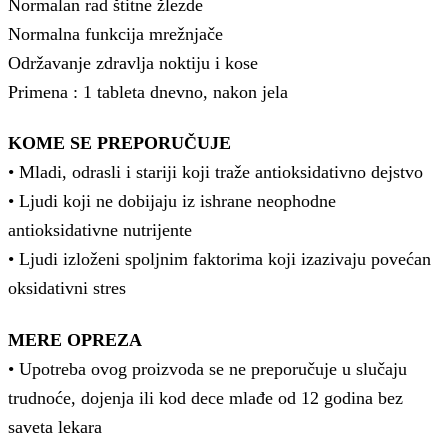
Normalan rad štitne žlezde
Normalna funkcija mrežnjače
Održavanje zdravlja noktiju i kose
Primena : 1 tableta dnevno, nakon jela
KOME SE PREPORUČUJE
• Mladi, odrasli i stariji koji traže antioksidativno dejstvo
• Ljudi koji ne dobijaju iz ishrane neophodne
antioksidativne nutrijente
• Ljudi izloženi spoljnim faktorima koji izazivaju povećan
oksidativni stres
MERE OPREZA
• Upotreba ovog proizvoda se ne preporučuje u slučaju
trudnoće, dojenja ili kod dece mlađe od 12 godina bez
saveta lekara