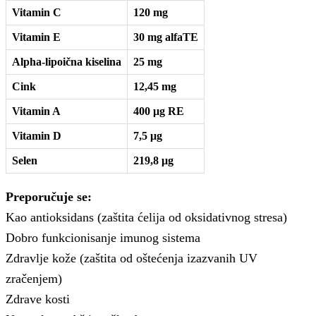
Vitamin C
120 mg
Vitamin E
30 mg alfaTE
Alpha-lipoična kiselina
25 mg
Cink
12,45 mg
Vitamin A
400 μg RE
Vitamin D
7,5 μg
Selen
219,8 μg
Preporučuje se:
Kao antioksidans (zaštita ćelija od oksidativnog stresa)
Dobro funkcionisanje imunog sistema
Zdravlje kože (zaštita od oštećenja izazvanih UV
zračenjem)
Zdrave kosti