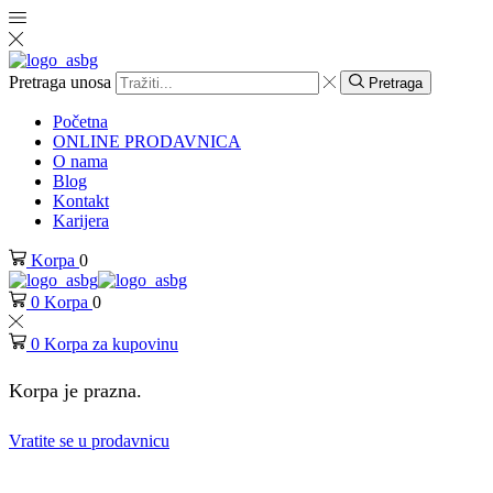
Pretraga unosa
Pretraga
Početna
ONLINE PRODAVNICA
O nama
Blog
Kontakt
Karijera
Korpa
0
0
Korpa
0
0
Korpa za kupovinu
Korpa je prazna.
Vratite se u prodavnicu