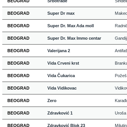
BEOGRAD
Srbotrade
Sinđel
BEOGRAD
Super Dr max
Maked
BEOGRAD
Super Dr. Max Ada moll
Radni
BEOGRAD
Super Dr. Max Immo centar
Gandij
BEOGRAD
Valerijana 2
Antifa
BEOGRAD
Vida Crveni krst
Brank
BEOGRAD
Vida Čukarica
Požeš
BEOGRAD
Vida Vidikovac
Vidiko
BEOGRAD
Zero
Karađo
BEOGRAD
Zdravković 1
Uroša 
BEOGRAD
Zdravković Blok 23
Miluti