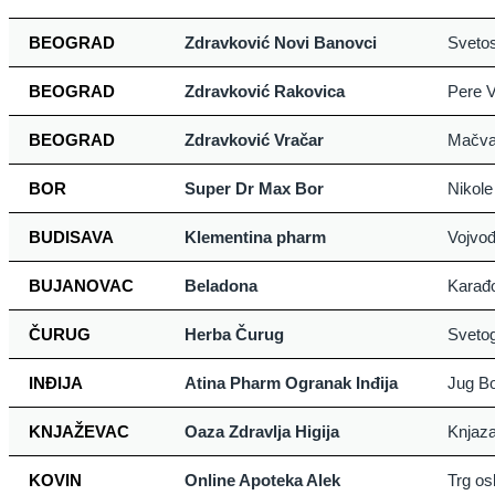
BEOGRAD
Zdravković Novi Banovci
Sveto
BEOGRAD
Zdravković Rakovica
Pere V
BEOGRAD
Zdravković Vračar
Mačva
BOR
Super Dr Max Bor
Nikole
BUDISAVA
Klementina pharm
Vojvo
BUJANOVAC
Beladona
Karađo
ČURUG
Herba Čurug
Sveto
INĐIJA
Atina Pharm Ogranak Inđija
Jug Bo
KNJAŽEVAC
Oaza Zdravlja Higija
Knjaza
KOVIN
Online Apoteka Alek
Trg os