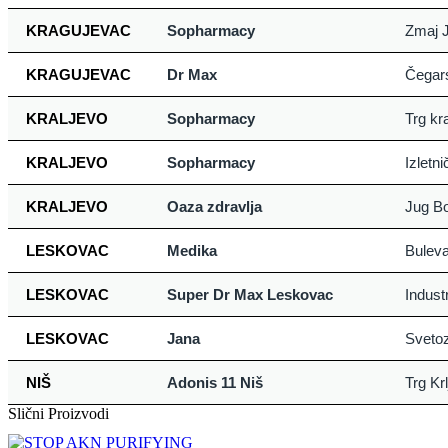
KRAGUJEVAC
Sopharmacy
Zmaj J
KRAGUJEVAC
Dr Max
Čegar
KRALJEVO
Sopharmacy
Trg kra
KRALJEVO
Sopharmacy
Izletn
KRALJEVO
Oaza zdravlja
Jug Bo
LESKOVAC
Medika
Buleva
LESKOVAC
Super Dr Max Leskovac
Indust
LESKOVAC
Jana
Sveto
NIŠ
Adonis 11 Niš
Trg Kr
Slični Proizvodi