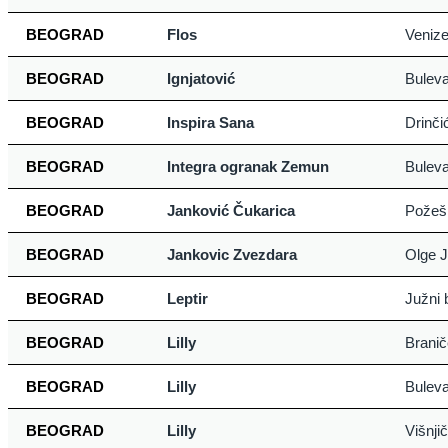
BEOGRAD
Flos
Venize
BEOGRAD
Ignjatović
Buleva
BEOGRAD
Inspira Sana
Drinči
BEOGRAD
Integra ogranak Zemun
Buleva
BEOGRAD
Janković Čukarica
Požeš
BEOGRAD
Jankovic Zvezdara
Olge J
BEOGRAD
Leptir
Južni 
BEOGRAD
Lilly
Brani
BEOGRAD
Lilly
Buleva
BEOGRAD
Lilly
Višnji