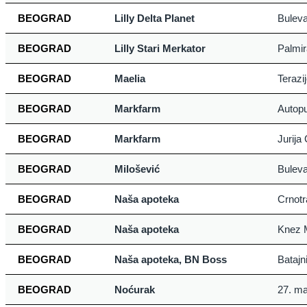
BEOGRAD
Lilly Delta Planet
Buleva
BEOGRAD
Lilly Stari Merkator
Palmir
BEOGRAD
Maelia
Terazi
BEOGRAD
Markfarm
Autopu
BEOGRAD
Markfarm
Jurija
BEOGRAD
Milošević
Buleva
BEOGRAD
Naša apoteka
Crnotr
BEOGRAD
Naša apoteka
Knez M
BEOGRAD
Naša apoteka, BN Boss
Batajn
BEOGRAD
Noćurak
27. ma