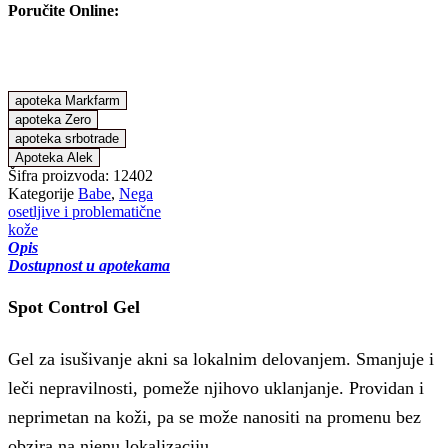
Poručite Online:
apoteka Markfarm
apoteka Zero
apoteka srbotrade
Apoteka Alek
Šifra proizvoda:
12402
Kategorije
Babe
,
Nega
osetljive i problematične
kože
Opis
Dostupnost u apotekama
Spot Control Gel
Gel za isušivanje akni sa lokalnim delovanjem. Smanjuje i
leči nepravilnosti, pomeže njihovo uklanjanje.
Providan i
neprimetan na koži, pa se može nanositi na promenu bez
obzira na njenu lokalizaciju.
Babe