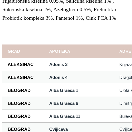
Hijaluronska kiselina 0.05%, Salicilna kiselina 1% ,
Sukcinska kiselina 1%, Azeloglicin 0.5%, Prebiotik i
Probiotik kompleks 3%, Pantenol 1%, Cink PCA 1%
GRAD
APOTEKA
ADRE
ALEKSINAC
Adonis 3
Knjaza
ALEKSINAC
Adonis 4
Dragol
BEOGRAD
Alba Graeca 1
Ulofa 
BEOGRAD
Alba Graeca 6
Dimitr
BEOGRAD
Alba Graeca 11
Buleva
BEOGRAD
Cvijiceva
Cvijic