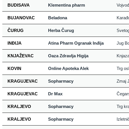
BUDISAVA
Klementina pharm
Vojvo
BUJANOVAC
Beladona
Karađo
ČURUG
Herba Čurug
Sveto
INĐIJA
Atina Pharm Ogranak Inđija
Jug Bo
KNJAŽEVAC
Oaza Zdravlja Higija
Knjaza
KOVIN
Online Apoteka Alek
Trg os
KRAGUJEVAC
Sopharmacy
Zmaj J
KRAGUJEVAC
Dr Max
Čegar
KRALJEVO
Sopharmacy
Trg kra
KRALJEVO
Sopharmacy
Izletn