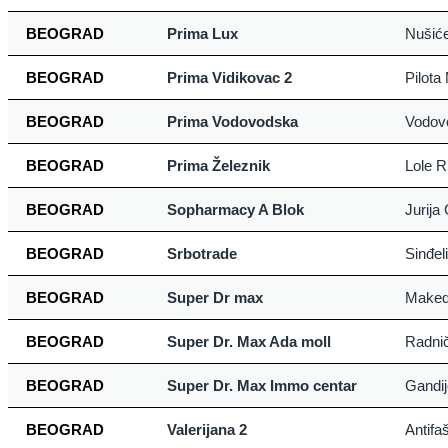
BEOGRAD
Prima Lux
Nušić
BEOGRAD
Prima Vidikovac 2
Pilota
BEOGRAD
Prima Vodovodska
Vodov
BEOGRAD
Prima Železnik
Lole R
BEOGRAD
Sopharmacy A Blok
Jurija
BEOGRAD
Srbotrade
Sinđel
BEOGRAD
Super Dr max
Maked
BEOGRAD
Super Dr. Max Ada moll
Radni
BEOGRAD
Super Dr. Max Immo centar
Gandij
BEOGRAD
Valerijana 2
Antifa