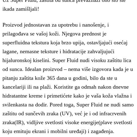
Uz Super Fluid, zaštita od sunca prevazilazi ono što ste
ikada zamišljali!
Proizvod jednostavan za upotrebu i nanošenje, i
prilagođava se vašoj koži. Njegova prednost je
superfluidna tekstura koja brzo upija, ostavljajući osećaj
lagane, nemasne teksture i hidratacije zahvaljujući
hijaluronskoj kiselini. Super Fluid nudi visoku zaštitu lica
od sunca. Idealan proizvod – nema više izgovora kada je u
pitanju zaštita kože 365 dana u godini, bilo da ste u
kancelariji ili na plaži. Koristite ga odmah nakon dnevne
hidratantne kreme i primetićete kako je vaša koža vlažna i
svilenkasta na dodir. Pored toga, Super Fluid ne nudi samo
zaštitu od sunčevih zraka (UV), već je i od infracrvenih
zraka(IR), vidljive svetlosti visoke energije(plave svetlosti
koju emituju ekrani i mobilni uređaji) i zagađenja.