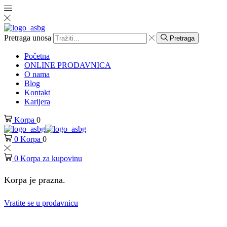
Pretraga unosa
Pretraga
Početna
ONLINE PRODAVNICA
O nama
Blog
Kontakt
Karijera
Korpa
0
0
Korpa
0
0
Korpa za kupovinu
Korpa je prazna.
Vratite se u prodavnicu