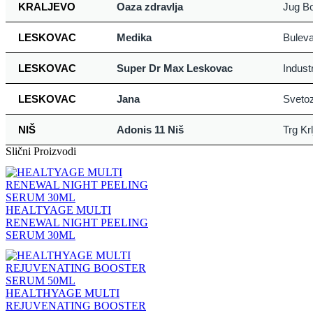
KRALJEVO
Oaza zdravlja
Jug Bo
LESKOVAC
Medika
Buleva
LESKOVAC
Super Dr Max Leskovac
Indust
LESKOVAC
Jana
Sveto
NIŠ
Adonis 11 Niš
Trg Kr
Slični Proizvodi
HEALTYAGE MULTI
RENEWAL NIGHT PEELING
SERUM 30ML
HEALTHYAGE MULTI
REJUVENATING BOOSTER