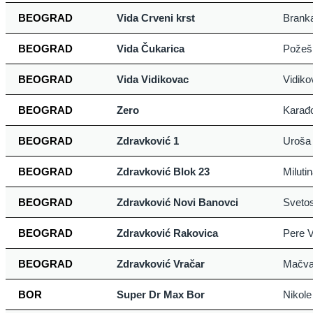
BEOGRAD
Vida Crveni krst
Brank
BEOGRAD
Vida Čukarica
Požeš
BEOGRAD
Vida Vidikovac
Vidiko
BEOGRAD
Zero
Karađo
BEOGRAD
Zdravković 1
Uroša 
BEOGRAD
Zdravković Blok 23
Miluti
BEOGRAD
Zdravković Novi Banovci
Sveto
BEOGRAD
Zdravković Rakovica
Pere V
BEOGRAD
Zdravković Vračar
Mačva
BOR
Super Dr Max Bor
Nikole