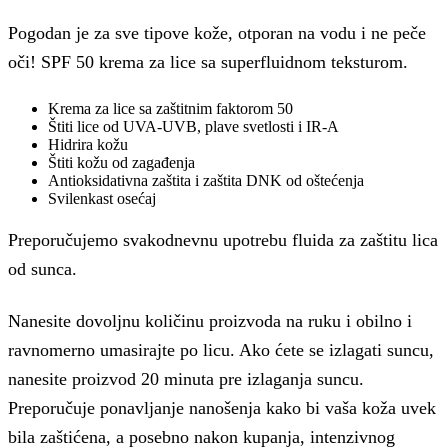
Pogodan je za sve tipove kože, otporan na vodu i ne peče
oči! SPF 50 krema za lice sa superfluidnom teksturom.
Krema za lice sa zaštitnim faktorom 50
Štiti lice od UVA-UVB, plave svetlosti i IR-A
Hidrira kožu
Štiti kožu od zagađenja
Antioksidativna zaštita i zaštita DNK od oštećenja
Svilenkast osećaj
Preporučujemo svakodnevnu upotrebu fluida za zaštitu lica
od sunca.
Nanesite dovoljnu količinu proizvoda na ruku i obilno i
ravnomerno umasirajte po licu. Ako ćete se izlagati suncu,
nanesite proizvod 20 minuta pre izlaganja suncu.
Preporučuje ponavljanje nanošenja kako bi vaša koža uvek
bila zaštićena, a posebno nakon kupanja, intenzivnog