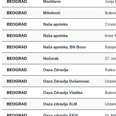
BEOGRAD
Markfarm
Jurija
BEOGRAD
Milošević
Buleva
BEOGRAD
Naša apoteka
Crnotr
BEOGRAD
Naša apoteka
Knez M
BEOGRAD
Naša apoteka, BN Boss
Batajn
BEOGRAD
Noćurak
27. ma
BEOGRAD
Oaza Zdravlja
Ratka 
BEOGRAD
Oaza Zdravlja Dušanovac
Ustani
BEOGRAD
Oaza Zdravlja Vitalika
Buleva
BEOGRAD
Oaza zdravlja XLIII
Ustani
BEOGRAD
Oaza zdravlja XXVI
Dr. Mi