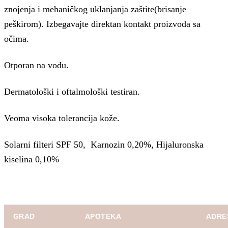
znojenja i mehaničkog uklanjanja zaštite(brisanje
peškirom). Izbegavajte direktan kontakt proizvoda sa
očima.
Otporan na vodu.
Dermatološki i oftalmološki testiran.
Veoma visoka tolerancija kože.
Solarni filteri SPF 50, Karnozin 0,20%, Hijaluronska
kiselina 0,10%
GRAD
APOTEKA
ADRE