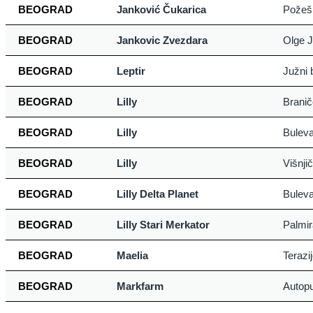
BEOGRAD
Janković Čukarica
Požeš
BEOGRAD
Jankovic Zvezdara
Olge J
BEOGRAD
Leptir
Južni 
BEOGRAD
Lilly
Brani
BEOGRAD
Lilly
Buleva
BEOGRAD
Lilly
Višnji
BEOGRAD
Lilly Delta Planet
Buleva
BEOGRAD
Lilly Stari Merkator
Palmir
BEOGRAD
Maelia
Terazi
BEOGRAD
Markfarm
Autopu