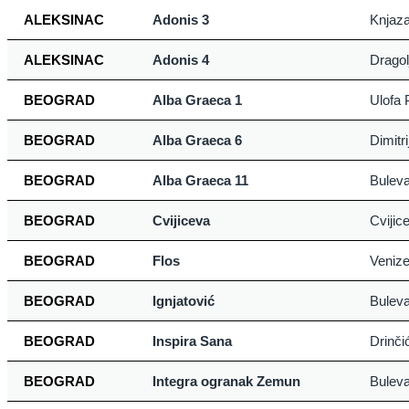
ALEKSINAC
Adonis 3
Knjaza
ALEKSINAC
Adonis 4
Dragol
BEOGRAD
Alba Graeca 1
Ulofa 
BEOGRAD
Alba Graeca 6
Dimitr
BEOGRAD
Alba Graeca 11
Buleva
BEOGRAD
Cvijiceva
Cvijic
BEOGRAD
Flos
Venize
BEOGRAD
Ignjatović
Buleva
BEOGRAD
Inspira Sana
Drinči
BEOGRAD
Integra ogranak Zemun
Buleva