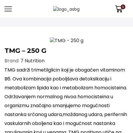
0
TMG – 250 G
Brand:
7 Nutrition
TMG sadrži trimetilglicin koji je obogaćen vitaminom
B6. Ova kombinacija poboljšava detoksikaciju i
metabolizam lipida kao i metabolizam homocisteina.
Održavanjem normalnog nivoa homocisteina u
organizmu značajno smanjujemo mogućnosti
nastanka srčanog udara,moždanog udara, perifernih
vaskularnih oboljena kao i mogućnost nastanka
zgrušavanja krvi u venama. TMG pozitivno utiče na