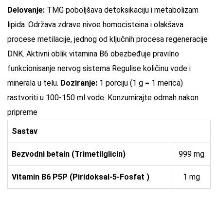
Delovanje:
TMG poboljšava detoksikaciju i metabolizam
lipida. Održava zdrave nivoe homocisteina i olakšava
procese metilacije, jednog od ključnih procesa regeneracije
DNK. Aktivni oblik vitamina B6 obezbeđuje pravilno
funkcionisanje nervog sistema Regulise količinu vode i
minerala u telu.
Doziranje:
1 porciju (1 g = 1 merica)
rastvoriti u 100-150 ml vode. Konzumirajte odmah nakon
pripreme
Sastav
Bezvodni betain (Trimetilglicin)
999 mg
Vitamin B6 P5P (Piridoksal-5-Fosfat )
1 mg