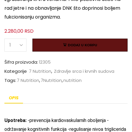
rad jetre i na obnavljanje DNK što doprinosi boljem
fukcionisanju organizma.
2.280,00
RSD
DODAJ U KORPU
Šifra proizvoda:
12305
Kategorije
7 Nutrition
,
Zdravlje srca i krvnih sudova
Tags:
7 Nutrition
,
7Nutrition
,
nutrition
OPIS
Upotreba:
-prevencija kardiovaskularnih oboljenja -
održavanje kognitivnih funkcija -regulisanje nivoa triglicerida