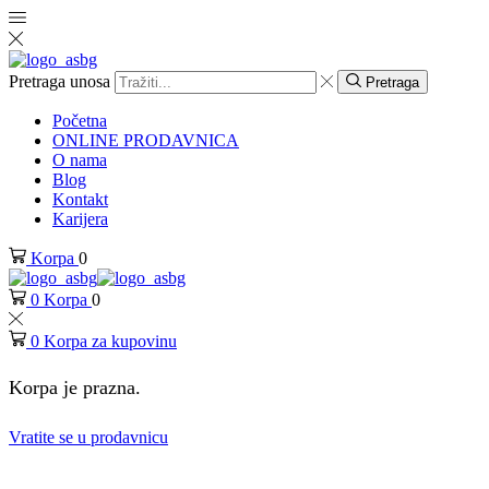
Pretraga unosa
Pretraga
Početna
ONLINE PRODAVNICA
O nama
Blog
Kontakt
Karijera
Korpa
0
0
Korpa
0
0
Korpa za kupovinu
Korpa je prazna.
Vratite se u prodavnicu