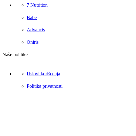
7 Nutrition
Babe
Advancis
Oniris
Naše politike
Uslovi korišćenja
Politika privatnosti