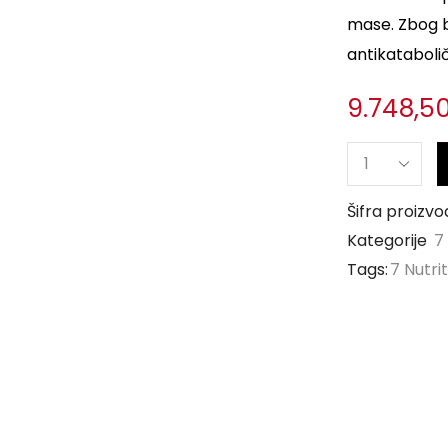
mase. Zbog b
antikatabolič
9.748,5
Šifra proizvo
Kategorije
7
Tags:
7 Nutri