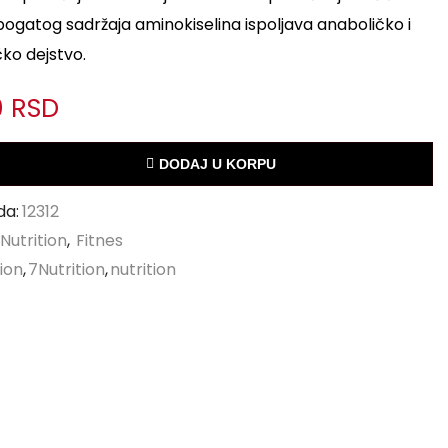
ogatog sadržaja aminokiselina ispoljava anaboličko i
ko dejstvo.
0
RSD
DODAJ U KORPU
da:
12312
 Nutrition
,
Fitnes
tion
,
7Nutrition
,
nutrition