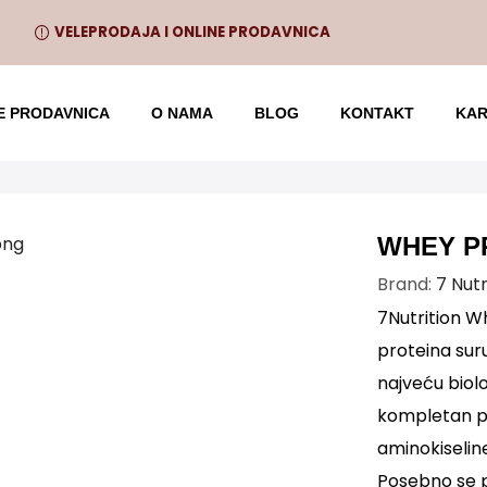
VELEPRODAJA I ONLINE PRODAVNICA
E PRODAVNICA
O NAMA
BLOG
KONTAKT
KAR
WHEY P
Brand:
7 Nutr
7Nutrition W
proteina suru
najveću biolo
kompletan pr
aminokiseline
Posebno se p