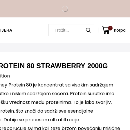
0
Korpa
IJERA
ROTEIN 80 STRAWBERRY 2000G
ition
hey Protein 80 je koncentrat sa visokim sadržajem
tke i niskim sadržajem šećera. Protein surutke ima
šku vrednost među proteinima. To je lako svarljiv,
otein, što znači da sadrži sve esencijalne
. Dobija se procesom ultrafiltracije.
reporučuje svima koji teže brzom povećanju mišićne