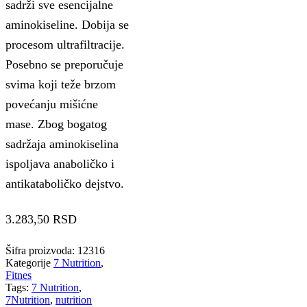
sadrži sve esencijalne
aminokiseline. Dobija se
procesom ultrafiltracije.
Posebno se preporučuje
svima koji teže brzom
povećanju mišićne
mase. Zbog bogatog
sadržaja aminokiselina
ispoljava anaboličko i
antikataboličko dejstvo.
3.283,50
RSD
Šifra proizvoda:
12316
Kategorije
7 Nutrition
,
Fitnes
Tags:
7 Nutrition
,
7Nutrition
,
nutrition