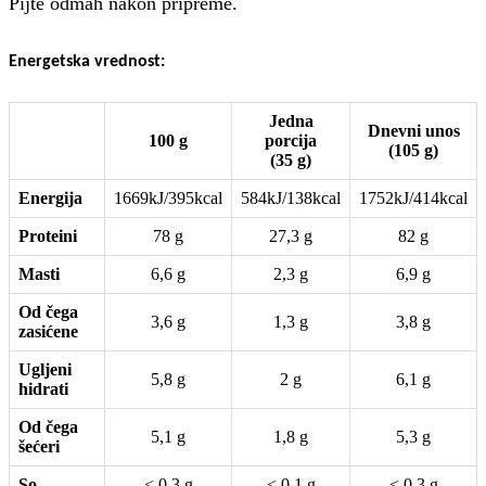
Pijte odmah nakon pripreme.
Energetska vrednost:
Jedna
Dnevni unos
100 g
porcija
(105 g)
(35 g)
Energija
1669kJ/395kcal
584kJ/138kcal
1752kJ/414kcal
Proteini
78 g
27,3 g
82 g
Masti
6,6 g
2,3 g
6,9 g
Od čega
3,6 g
1,3 g
3,8 g
zasićene
Ugljeni
5,8 g
2 g
6,1 g
hidrati
Od čega
5,1 g
1,8 g
5,3 g
šećeri
So
< 0,3 g
< 0,1 g
< 0,3 g