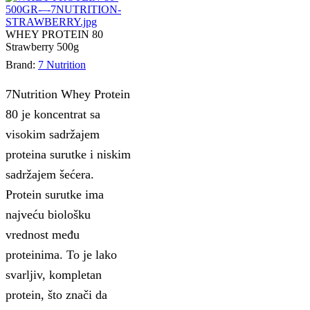
WHEY PROTEIN 80
Strawberry 500g
Brand:
7 Nutrition
7Nutrition Whey Protein
80 je koncentrat sa
visokim sadržajem
proteina surutke i niskim
sadržajem šećera.
Protein surutke ima
najveću biološku
vrednost među
proteinima. To je lako
svarljiv, kompletan
protein, što znači da