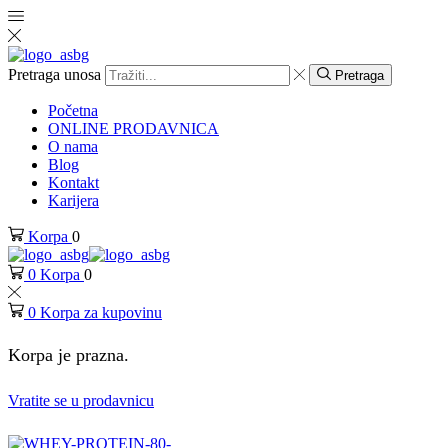
Pretraga unosa
Pretraga
Početna
ONLINE PRODAVNICA
O nama
Blog
Kontakt
Karijera
Korpa
0
0
Korpa
0
0
Korpa za kupovinu
Korpa je prazna.
Vratite se u prodavnicu