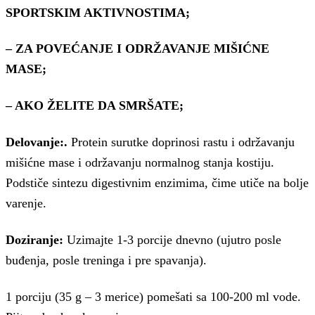
SPORTSKIM AKTIVNOSTIMA;
– ZA POVEĆANJE I ODRŽAVANJE MIŠIĆNE
MASE;
– AKO ŽELITE DA SMRŠATE;
Delovanje:
.
Protein surutke doprinosi rastu i održavanju
mišićne mase i održavanju normalnog stanja kostiju.
Podstiče sintezu digestivnim enzimima, čime utiče na bolje
varenje.
7 nutrition
Doziranje:
Uzimajte 1-3 porcije dnevno (ujutro posle
buđenja, posle treninga i pre spavanja).
1 porciju (35 g – 3 merice) pomešati sa 100-200 ml vode.