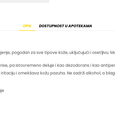
OPIS
DOSTUPNOST U APOTEKAMA
jenje, pogodan za sve tipove kože, uključujući i osetljivu. M
ise, pa istovremeno deluje i kao dezodorans i kao antiper
iritaciju i omekšava kožu pazuha. Ne sadrži alkohol, a blagi
nje