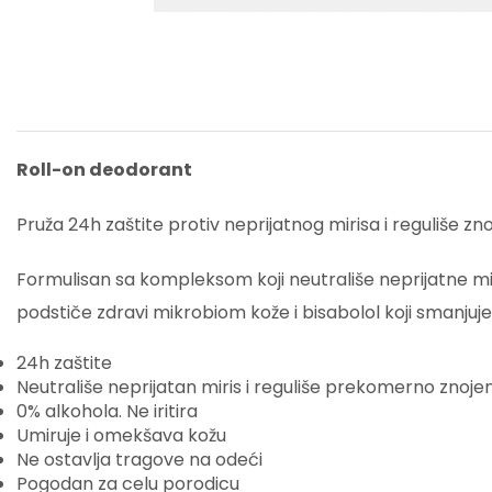
Roll-on deodorant
Pruža 24h zaštite protiv neprijatnog mirisa i reguliše zno
Formulisan sa kompleksom koji neutrališe neprijatne mir
podstiče zdravi mikrobiom kože i bisabolol koji smanjuje 
24h zaštite
Neutrališe neprijatan miris i reguliše prekomerno znoje
0% alkohola. Ne iritira
Umiruje i omekšava kožu
Ne ostavlja tragove na odeći
Pogodan za celu porodicu