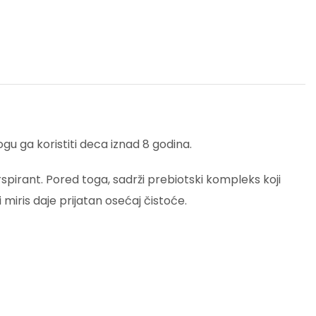
ogu ga koristiti deca iznad 8 godina.
Babe
spirant. Pored toga, sadrži prebiotski kompleks koji
 miris daje prijatan osećaj čistoće.