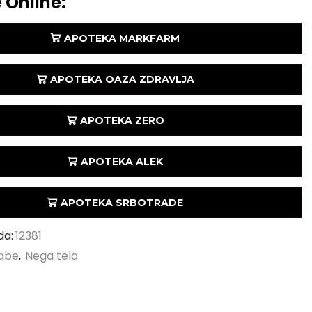
 Online:
APOTEKA MARKFARM
APOTEKA OAZA ZDRAVLJA
APOTEKA ZERO
APOTEKA ALEK
APOTEKA SRBOTRADE
da:
12381
abe
,
Nega tela