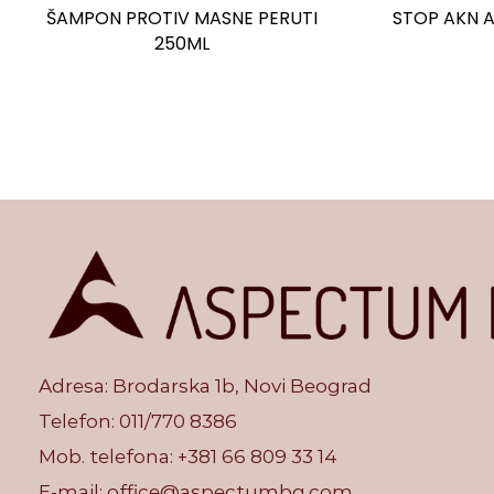
ŠAMPON PROTIV MASNE PERUTI
STOP AKN A
250ML
Adresa: Brodarska 1b, Novi Beograd
Telefon:
011/770 8386
Mob. telefona:
+381 66 809 33 14
E-mail:
office@aspectumbg.com