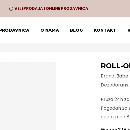
VELEPRODAJA I ONLINE PRODAVNICA
 PRODAVNICA
O NAMA
BLOG
KONTAKT
ROLL-O
Brand:
Babe
Dezodorans 
Pruža 24h zaš
Pogodan za sv
deca iznad 8