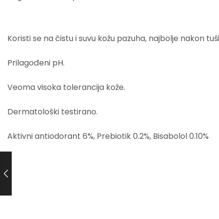
Koristi se na čistu i suvu kožu pazuha, najbolje nakon tu
Prilagođeni pH.
Veoma visoka tolerancija kože.
Dermatološki testirano.
Aktivni antiodorant 6%, Prebiotik 0.2%, Bisabolol 0.10%