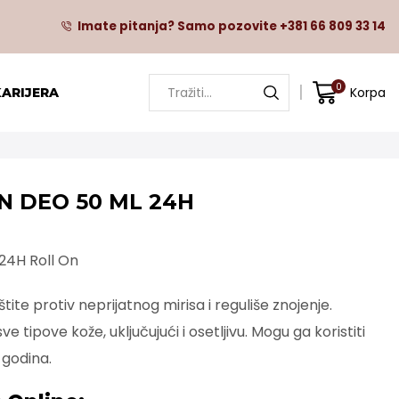
Imate pitanja? Samo pozovite +381 66 809 33 14
VELEPRODAJA I ONLINE PRODAVNICA
0
Korpa
KARIJERA
N DEO 50 ML 24H
24H Roll On
tite protiv neprijatnog mirisa i reguliše znojenje.
e tipove kože, uključujući i osetljivu. Mogu ga koristiti
 godina.