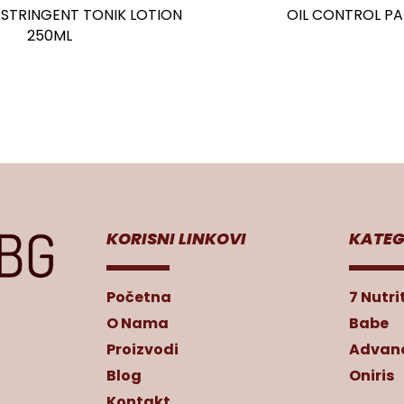
STRINGENT TONIK LOTION
OIL CONTROL P
250ML
KORISNI LINKOVI
KATEG
Početna
7 Nutri
O Nama
Babe
Proizvodi
Advanc
Blog
Oniris
Kontakt