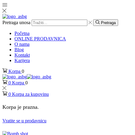
Pretraga unosa
Pretraga
Početna
ONLINE PRODAVNICA
O nama
Blog
Kontakt
Karijera
Korpa
0
0
Korpa
0
0
Korpa za kupovinu
Korpa je prazna.
Vratite se u prodavnicu