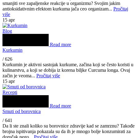
smanjiti sve zapaljenske reakcije u organizmu? Svojim jakim
antioksidativnim efektom kurkuma jača ceo organizam...
Pročitaj
više
15
apr
Blog
Read more
Kurkumin
/
626
Kurkumin je aktivni sastojak kurkume, začina koji se često koristi u
kulinarstvu, a koji se dobija iz korena biljke Curcuma longa. Ovaj
začin je veoma...
Pročitaj više
15
apr
Recepti
Read more
Smuti od borovnica
/
641
Da li ste znali koliko su borovnice zdravije kad se zamrznu? Takođe
brojna ispitivanja pokazala su da ih je mnogo bolje konzumirati za
doručak nego...
Pročitaj više