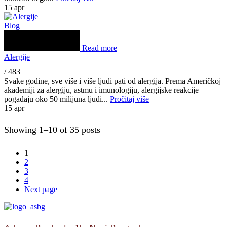
15
apr
Blog
Read more
Alergije
/
483
Svake godine, sve više i više ljudi pati od alergija. Prema Američkoj
akademiji za alergiju, astmu i imunologiju, alergijske reakcije
pogađaju oko 50 milijuna ljudi...
Pročitaj više
15
apr
Showing 1–10 of 35 posts
1
2
3
4
Next page