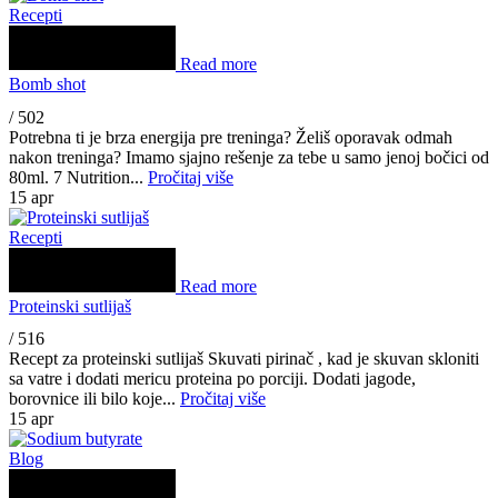
Recepti
Read more
Bomb shot
/
502
Potrebna ti je brza energija pre treninga? Želiš oporavak odmah
nakon treninga? Imamo sjajno rešenje za tebe u samo jenoj bočici od
80ml. 7 Nutrition...
Pročitaj više
15
apr
Recepti
Read more
Proteinski sutlijaš
/
516
Recept za proteinski sutlijaš Skuvati pirinač , kad je skuvan skloniti
sa vatre i dodati mericu proteina po porciji. Dodati jagode,
borovnice ili bilo koje...
Pročitaj više
15
apr
Blog