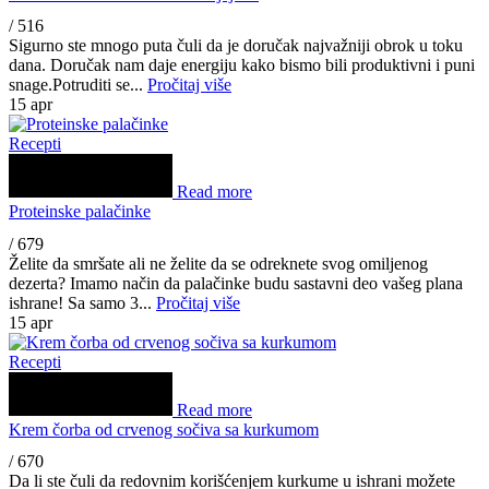
/
516
Sigurno ste mnogo puta čuli da je doručak najvažniji obrok u toku
dana. Doručak nam daje energiju kako bismo bili produktivni i puni
snage.Potruditi se...
Pročitaj više
15
apr
Recepti
Read more
Proteinske palačinke
/
679
Želite da smršate ali ne želite da se odreknete svog omiljenog
dezerta? Imamo način da palačinke budu sastavni deo vašeg plana
ishrane! Sa samo 3...
Pročitaj više
15
apr
Recepti
Read more
Krem čorba od crvenog sočiva sa kurkumom
/
670
Da li ste čuli da redovnim korišćenjem kurkume u ishrani možete