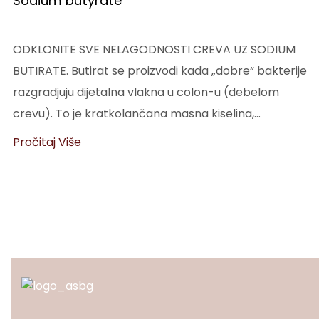
Sodium butyrate
ODKLONITE SVE NELAGODNOSTI CREVA UZ SODIUM
BUTIRATE. Butirat se proizvodi kada „dobre“ bakterije
razgradjuju dijetalna vlakna u colon-u (debelom
crevu). To je kratkolančana masna kiselina,...
Pročitaj Više