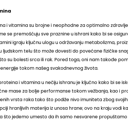
amina
na i vitamina su brojne i neophodne za optimalno zdravlje
 se premošćuju sve praznine u ishrani kako bi se osigural
itamini igraju ključnu ulogu u održavanju metabolizma, proiz
ljudskom telu što može dovesti do povećane fizičke snage
o što su bolesti srca ili rak. Pored toga, oni nam takođe
energije tokom našeg svakodnevnog života.
roteina i vitamina u nečiju ishranu je ključno kako bi se is
ćne mase za bolje performanse tokom vežbanja, kao i pro
nih vrsta raka tako što podiže nivo imuniteta zbog svojih a
ciji hranljivih materija iz unosa hrane; ovo na kraju vodi
oga što jedemo umesto da ih samo nesvarene propuštamo 