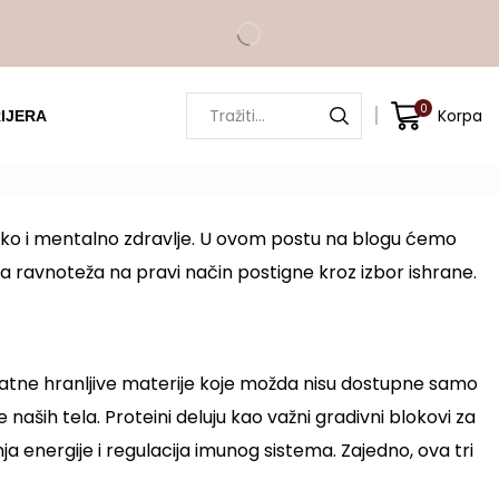
0
Korpa
IJERA
zičko i mentalno zdravlje. U ovom postu na blogu ćemo
ta ravnoteža na pravi način postigne kroz izbor ishrane.
odatne hranljive materije koje možda nisu dostupne samo
aših tela. Proteini deluju kao važni gradivni blokovi za
ja energije i regulacija imunog sistema. Zajedno, ova tri