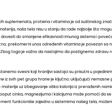
h suplemenata, proteina i vitamina je od suštinskog znača
aterija, naša tela nisu u stanju da rade najbolje što mog
 dovesti do smanjene efikasnosti imunog sistema i poveća
tetno; prekomerni unos određenih vitamina je povezan sa 
k. Zbog toga je važno da nastojimo da postignemo zdravu
stanemo svesni koji hranljivi sastojci su prisutni u pojedi
 svih pet grupa hrane je ključno; uključujući nemasne prot
 materije uz izbegavanje viška kalorija iz prerađenih nam
e poput cinka, magnezijuma i kalcijuma može pomoći da s
element funkcioniše zajedno u sistemima našeg tela, može