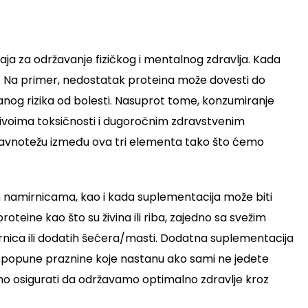
ja za održavanje fizičkog i mentalnog zdravlja. Kada
u. Na primer, nedostatak proteina može dovesti do
nog rizika od bolesti. Nasuprot tome, konzumiranje
nivoima toksičnosti i dugoročnim zdravstvenim
 ravnotežu između ova tri elementa tako što ćemo
nim namirnicama, kao i kada suplementacija može biti
eine kao što su živina ili riba, zajedno sa svežim
irnica ili dodatih šećera/masti. Dodatna suplementacija
e popune praznine koje nastanu ako sami ne jedete
mo osigurati da održavamo optimalno zdravlje kroz