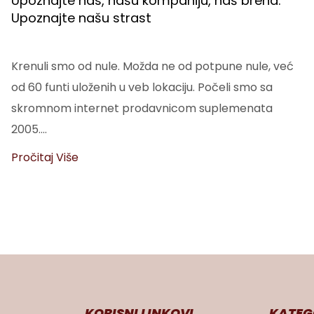
Upoznajte nas, našu kompaniju, naš brend.
Upoznajte našu strast
Krenuli smo od nule. Možda ne od potpune nule, već
od 60 funti uloženih u veb lokaciju. Počeli smo sa
skromnom internet prodavnicom suplemenata
2005....
Pročitaj Više
KORISNI LINKOVI
KATEG