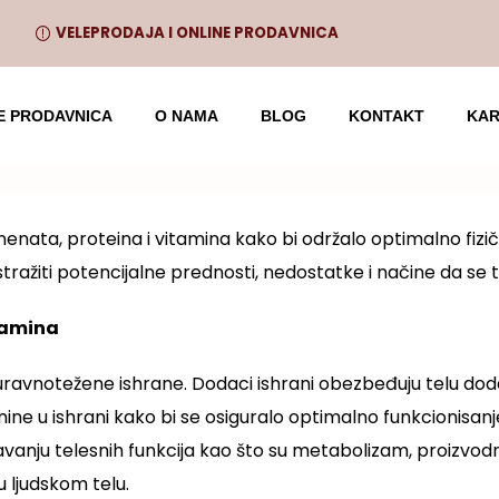
VELEPRODAJA I ONLINE PRODAVNICA
E PRODAVNICA
O NAMA
BLOG
KONTAKT
KAR
menata, proteina i vitamina kako bi održalo optimalno fi
tražiti potencijalne prednosti, nedostatke i načine da se 
itamina
e uravnotežene ishrane. Dodaci ishrani obezbeđuju telu d
 u ishrani kako bi se osiguralo optimalno funkcionisanje n
ržavanju telesnih funkcija kao što su metabolizam, proizvodn
 ljudskom telu.