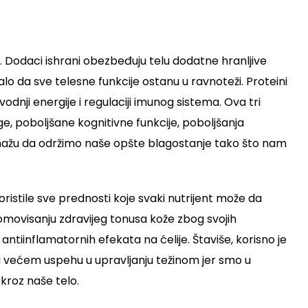
. Dodaci ishrani obezbeđuju telu dodatne hranljive
o da sve telesne funkcije ostanu u ravnoteži. Proteini
vodnji energije i regulaciji imunog sistema. Ova tri
, poboljšane kognitivne funkcije, poboljšanja
 pomažu da održimo naše opšte blagostanje tako što nam
koristile sve prednosti koje svaki nutrijent može da
movisanju zdravijeg tonusa kože zbog svojih
ntiinflamatornih efekata na ćelije. Štaviše, korisno je
 ka većem uspehu u upravljanju težinom jer smo u
kroz naše telo.