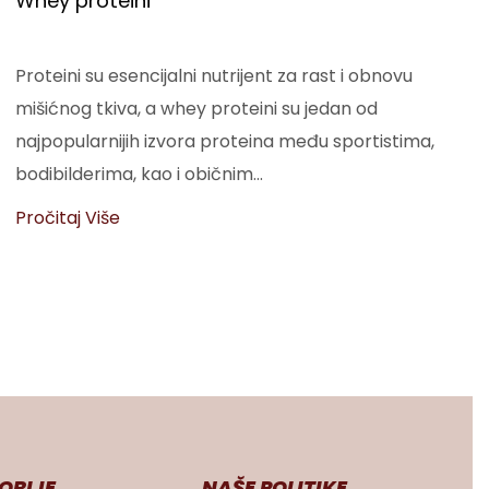
Whey proteini
Proteini su esencijalni nutrijent za rast i obnovu
mišićnog tkiva, a whey proteini su jedan od
najpopularnijih izvora proteina među sportistima,
bodibilderima, kao i običnim...
Pročitaj Više
ORIJE
NAŠE POLITIKE