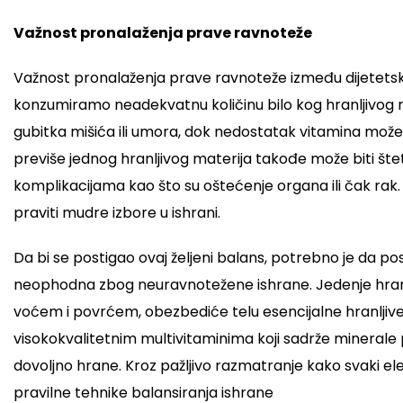
Važnost pronalaženja prave ravnoteže
Važnost pronalaženja prave ravnoteže između dijetetski
konzumiramo neadekvatnu količinu bilo kog hranljivog m
gubitka mišića ili umora, dok nedostatak vitamina može
previše jednog hranljivog materija takođe može biti š
komplikacijama kao što su oštećenje organa ili čak ra
praviti mudre izbore u ishrani.
Da bi se postigao ovaj željeni balans, potrebno je da po
neophodna zbog neuravnotežene ishrane. Jedenje hrane iz
voćem i povrćem, obezbediće telu esencijalne hranljive
visokokvalitetnim multivitaminima koji sadrže mineral
dovoljno hrane. Kroz pažljivo razmatranje kako svaki 
pravilne tehnike balansiranja ishrane