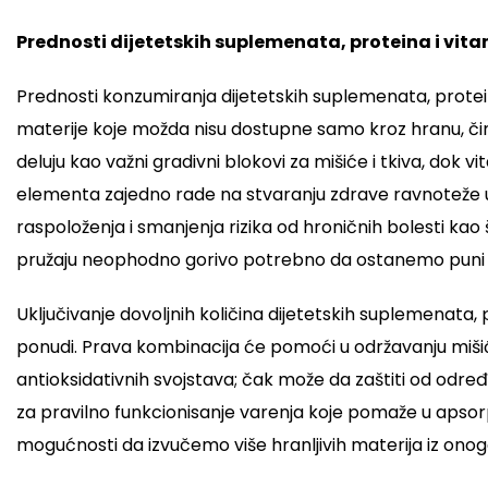
Prednosti dijetetskih suplemenata, proteina i vit
Prednosti konzumiranja dijetetskih suplemenata, protei
materije koje možda nisu dostupne samo kroz hranu, čime
deluju kao važni gradivni blokovi za mišiće i tkiva, dok v
elementa zajedno rade na stvaranju zdrave ravnoteže u 
raspoloženja i smanjenja rizika od hroničnih bolesti ka
pružaju neophodno gorivo potrebno da ostanemo puni 
Uključivanje dovoljnih količina dijetetskih suplemenata, p
ponudi. Prava kombinacija će pomoći u održavanju miši
antioksidativnih svojstava; čak može da zaštiti od određe
za pravilno funkcionisanje varenja koje pomaže u apsorp
mogućnosti da izvučemo više hranljivih materija iz on