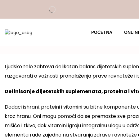
POČETNA
ONLIN
Ljudsko telo zahteva delikatan balans dijetetskih suple
razgovarati o važnosti pronalaženja prave ravnoteže i is
Definisanje dijetetskih suplemenata, proteina i v
Dodaci ishrani, proteini i vitamini su bitne komponent
kroz hranu. Oni mogu pomoći da se premoste sve praznine
mišiće i tkiva, dok vitamini igraju integralnu ulogu u od
elementa rade zajedno na stvaranju zdrave ravnoteže u