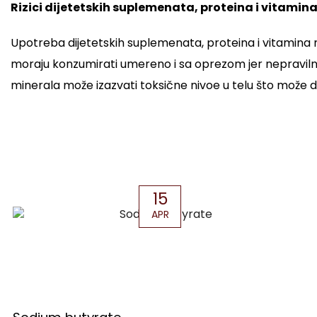
Rizici dijetetskih suplemenata, proteina i vitamin
Upotreba dijetetskih suplemenata, proteina i vitamina m
moraju konzumirati umereno i sa oprezom jer nepravilna
minerala može izazvati toksične nivoe u telu što može
15
APR