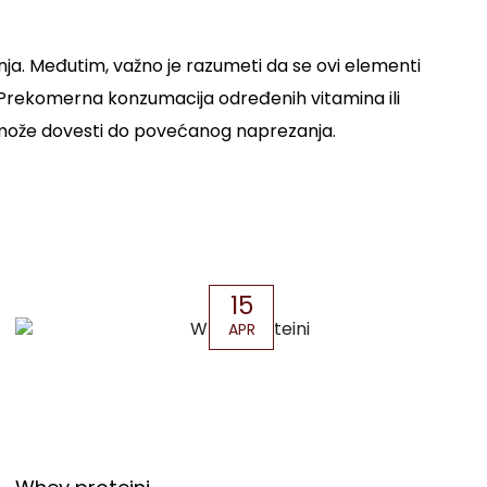
nja. Međutim, važno je razumeti da se ovi elementi
 Prekomerna konzumacija određenih vitamina ili
a može dovesti do povećanog naprezanja.
15
APR