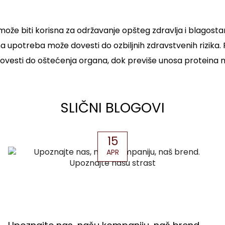
a
ože biti korisna za održavanje opšteg zdravlja i blagosta
 upotreba može dovesti do ozbiljnih zdravstvenih rizika.
 dovesti do oštećenja organa, dok previše unosa protein
SLIČNI BLOGOVI
15
APR